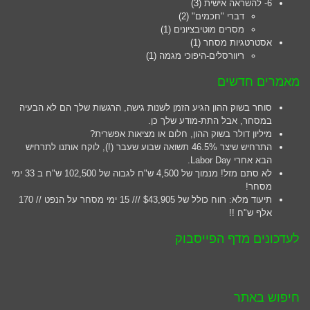
6- להשראה אישית
(3)
דברי "חכמים"
(2)
מסרים מוטיבציונים
(1)
אסטרטגיות מסחר
(1)
ריוורסלים-היפוכי מגמה
(1)
מאמרים חדשים
סוחר בשוק ההון הגיע הזמן לשנות גישה, הרגשות שלך הם לא הבעיה
במסחר, אבל התת-מודע שלך כן.
מיליון דולר בשוק ההון, חלום או מציאות אפשרית?
התרחיש שיצר 46.5% תשואה שבוע שעבר (!), לוקח אותנו לתרחיש
הבא אחרי Labor Day.
לא סתם מזל! מנמוך של 4,500 ש"ח לגבוה של 102,500 ש"ח ב 33 ימי
מסחר!
תיעוד מלא: רווח כולל של $43,905 /// 15 ימי מסחר על הנפט // 170
אלף ש"ח !!
לעדכונים מדף הפייסבוק
חיפוש באתר