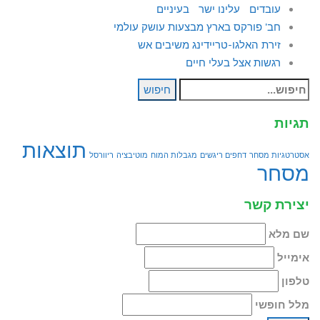
עובדים עלינו ישר בעיניים
חב' פורקס בארץ מבצעות עושק עולמי
זירת האלגו-טריידינג משיבים אש
רגשות אצל בעלי חיים
חיפוש
חיפוש
עבור:
תגיות
תוצאות
אסטרטגיות מסחר
דחפים ריגשים
מגבלות המוח
מוטיבציה
ריוורסל
מסחר
יצירת קשר
שם מלא
אימייל
טלפון
מלל חופשי