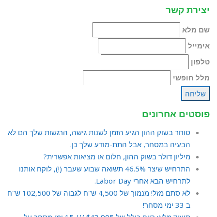
יצירת קשר
שם מלא
אימייל
טלפון
מלל חופשי
שליחה
פוסטים אחרונים
סוחר בשוק ההון הגיע הזמן לשנות גישה, הרגשות שלך הם לא
הבעיה במסחר, אבל התת-מודע שלך כן.
מיליון דולר בשוק ההון, חלום או מציאות אפשרית?
התרחיש שיצר 46.5% תשואה שבוע שעבר (!), לוקח אותנו
לתרחיש הבא אחרי Labor Day.
לא סתם מזל! מנמוך של 4,500 ש"ח לגבוה של 102,500 ש"ח
ב 33 ימי מסחר!
תיעוד מלא: רווח כולל של $43,905 /// 15 ימי מסחר על