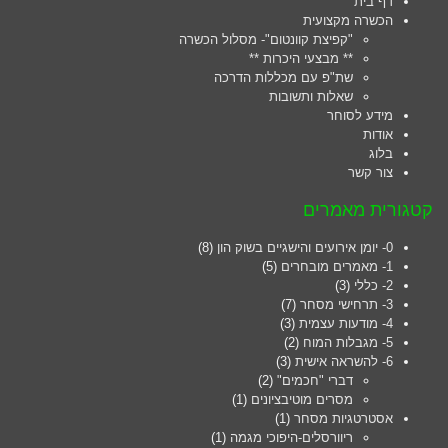
דף בית
1. In the Slider Settings -> Troubleshooting set option:
הכשרה מקצועית
"קפיצת קוונטום"- מסלול הכשרה
Put JS Includes To Body
option to true.
** מבצעי היכרות **
2. Find the double jquery.js include and remove it.
שת"פ עם מכללות הדרכה
שאלות ותשובות
מידע לסוחר
אודות
בלוג
צור קשר
קטגורית מאמרים
0- יומן אירועים והישגיים בשוק הון
(8)
1- מאמרים מובחרים
(5)
2- כללי
(3)
3- תרחישי מסחר
(7)
4- מודעות עצמית
(3)
5- מגבלות המוח
(2)
6- להשראה אישית
(3)
דברי "חכמים"
(2)
מסרים מוטיבציונים
(1)
אסטרטגיות מסחר
(1)
ריוורסלים-היפוכי מגמה
(1)