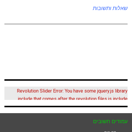
שאלות ותשובות
ליצירת קשר
Revolution Slider Error: You have some jquery.js library
include that comes after the revolution files js include.
This includes make eliminates the revolution slider
libraries, and make it not work.
עמודים חשובים
To fix it you can: