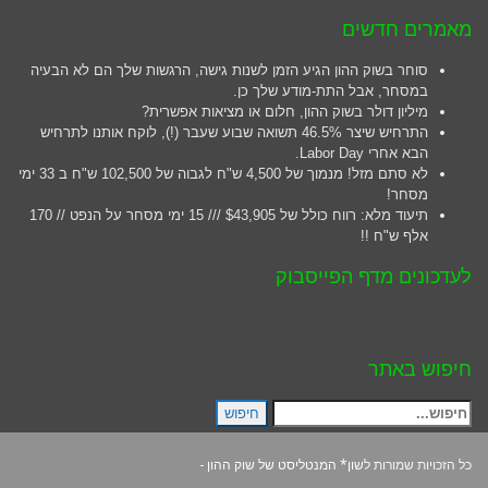
מאמרים חדשים
סוחר בשוק ההון הגיע הזמן לשנות גישה, הרגשות שלך הם לא הבעיה
במסחר, אבל התת-מודע שלך כן.
מיליון דולר בשוק ההון, חלום או מציאות אפשרית?
התרחיש שיצר 46.5% תשואה שבוע שעבר (!), לוקח אותנו לתרחיש
הבא אחרי Labor Day.
לא סתם מזל! מנמוך של 4,500 ש"ח לגבוה של 102,500 ש"ח ב 33 ימי
מסחר!
תיעוד מלא: רווח כולל של $43,905 /// 15 ימי מסחר על הנפט // 170
אלף ש"ח !!
לעדכונים מדף הפייסבוק
חיפוש באתר
חיפוש
חיפוש
עבור:
כל הזכויות שמורות ל
שון* המנטליסט של שוק ההון
-