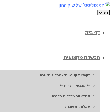
תפריט
דף בית
הכשרה מקצועית
"קפיצת קוונטום"- מסלול הכשרה
** מבצעי היכרות **
שת"פ עם מכללות הדרכה
שאלות ותשובות