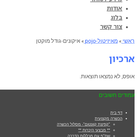
אודות
בלוג
צור קשר
ראשי
»
מאיזיטול-pojo
»
איקונים-גודל מוקטן
ארכיון
אופס, לא נמצאו תוצאות.
עמודים חשובים
דף בית
הכשרה מקצועית
"קפיצת קוונטום"- מסלול הכשרה
** מבצעי היכרות **
שת"פ עם מכללות הדרכה