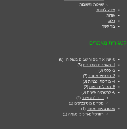
שאלות ותשובות
מידע לסוחר
אודות
בלוג
צור קשר
קטגורית מאמרים
0- יומן אירועים והישגיים בשוק הון
(8)
1- מאמרים מובחרים
(5)
2- כללי
(3)
3- תרחישי מסחר
(7)
4- מודעות עצמית
(3)
5- מגבלות המוח
(2)
6- להשראה אישית
(3)
דברי "חכמים"
(2)
מסרים מוטיבציונים
(1)
אסטרטגיות מסחר
(1)
ריוורסלים-היפוכי מגמה
(1)