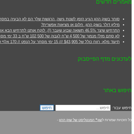
מאמרים חדשים
סוחר בשוק ההון הגיע הזמן לשנות גישה, הרגשות שלך הם לא הבעיה במסח
מיליון דולר בשוק ההון, חלום או מציאות אפשרית?
התרחיש שיצר 46.5% תשואה שבוע שעבר (!), לוקח אותנו לתרחיש הבא אחרי Labor Day.
לא סתם מזל! מנמוך של 4,500 ש"ח לגבוה של 102,500 ש"ח ב 33 ימי מסחר!
תיעוד מלא: רווח כולל של $43,905 /// 15 ימי מסחר על הנפט // 170 אלף ש"ח !!
לעדכונים מדף הפייסבוק
חיפוש באתר
חיפוש עבור:
חיפוש
כל הזכויות שמורות ל
שון* המנטליסט של שוק ההון
-