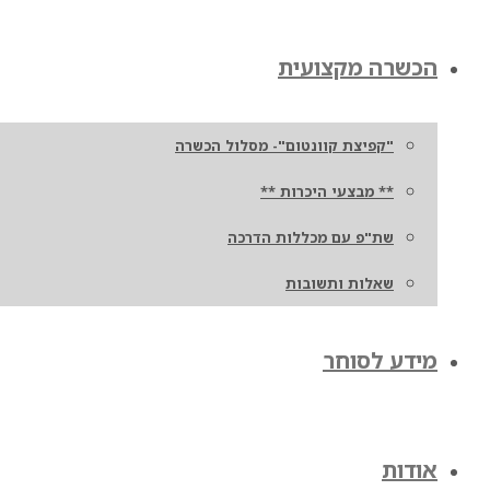
הכשרה מקצועית
"קפיצת קוונטום"- מסלול הכשרה
** מבצעי היכרות **
שת"פ עם מכללות הדרכה
שאלות ותשובות
מידע לסוחר
אודות