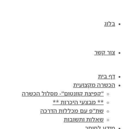
בלוג
צור קשר
דף בית
הכשרה מקצועית
"קפיצת קוונטום"- מסלול הכשרה
** מבצעי היכרות **
שת"פ עם מכללות הדרכה
שאלות ותשובות
מידע לסוחר