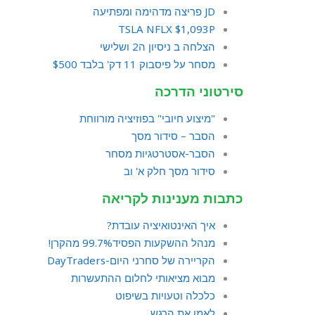
JD פריצה מדהימה ומפתיעה
TSLA NFLX $1,093P
הצלחה ב ניסיון ה2 ושלישי
מסחר על פיסבוק 11 דק' בלבד $500
סירטוני הדרכה
"מיצוע חיובי" בפוזיציה מורווחת
הסבר – סידור מסך
הסבר-אסטרטגיות מסחר
סידור מסך חלק א' וב
כתבות מענינות לקריאה
איך האינטואיציה עובדת?
מנהל ההשקעות הפסיד99.7% מהקרן!
הקריירה של סחרני היום-DayTraders
מבוא מציאותי לחלום ההתעשרות
כלכלה וטעויות בשיפוט
לאמן את הרגש