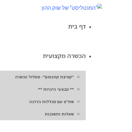
דף בית
הכשרה מקצועית
"קפיצת קוונטום"- מסלול הכשרה
** מבצעי היכרות **
שת"פ עם מכללות הדרכה
שאלות ותשובות