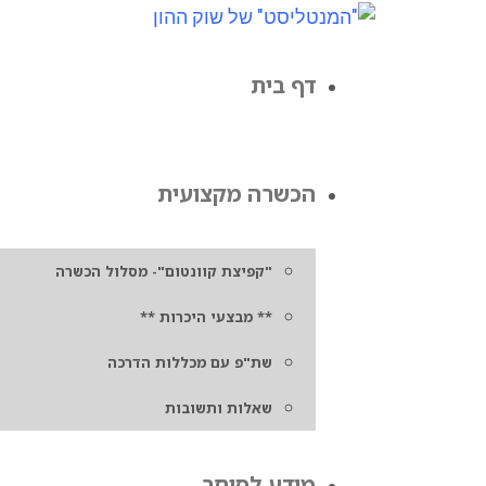
דף בית
הכשרה מקצועית
"קפיצת קוונטום"- מסלול הכשרה
** מבצעי היכרות **
שת"פ עם מכללות הדרכה
שאלות ותשובות
מידע לסוחר