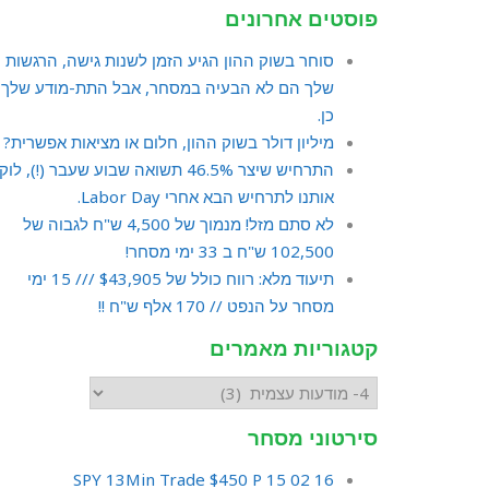
פוסטים אחרונים
סוחר בשוק ההון הגיע הזמן לשנות גישה, הרגשות
שלך הם לא הבעיה במסחר, אבל התת-מודע שלך
כן.
מיליון דולר בשוק ההון, חלום או מציאות אפשרית?
התרחיש שיצר 46.5% תשואה שבוע שעבר (!), לו
אותנו לתרחיש הבא אחרי Labor Day.
לא סתם מזל! מנמוך של 4,500 ש"ח לגבוה של
102,500 ש"ח ב 33 ימי מסחר!
תיעוד מלא: רווח כולל של $43,905 /// 15 ימי
מסחר על הנפט // 170 אלף ש"ח !!
קטגוריות מאמרים
סירטוני מסחר
16 02 15 SPY 13Min Trade $450 P