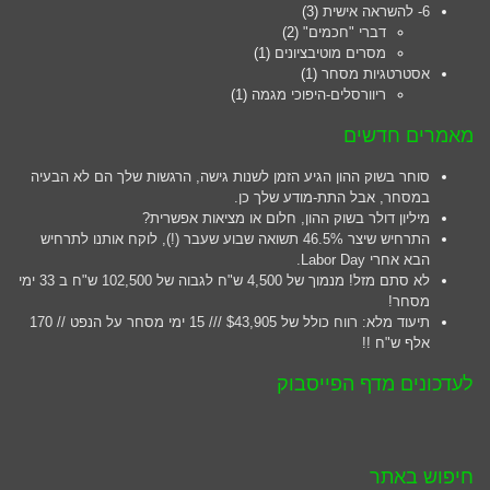
6- להשראה אישית
(3)
דברי "חכמים"
(2)
מסרים מוטיבציונים
(1)
אסטרטגיות מסחר
(1)
ריוורסלים-היפוכי מגמה
(1)
מאמרים חדשים
סוחר בשוק ההון הגיע הזמן לשנות גישה, הרגשות שלך הם לא הבעיה
במסחר, אבל התת-מודע שלך כן.
מיליון דולר בשוק ההון, חלום או מציאות אפשרית?
התרחיש שיצר 46.5% תשואה שבוע שעבר (!), לוקח אותנו לתרחיש
הבא אחרי Labor Day.
לא סתם מזל! מנמוך של 4,500 ש"ח לגבוה של 102,500 ש"ח ב 33 ימי
מסחר!
תיעוד מלא: רווח כולל של $43,905 /// 15 ימי מסחר על הנפט // 170
אלף ש"ח !!
לעדכונים מדף הפייסבוק
חיפוש באתר