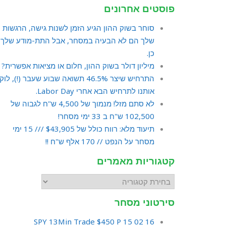
פוסטים אחרונים
סוחר בשוק ההון הגיע הזמן לשנות גישה, הרגשות
שלך הם לא הבעיה במסחר, אבל התת-מודע שלך
כן.
מיליון דולר בשוק ההון, חלום או מציאות אפשרית?
התרחיש שיצר 46.5% תשואה שבוע שעבר (!), לו
אותנו לתרחיש הבא אחרי Labor Day.
לא סתם מזל! מנמוך של 4,500 ש"ח לגבוה של
102,500 ש"ח ב 33 ימי מסחר!
תיעוד מלא: רווח כולל של $43,905 /// 15 ימי
מסחר על הנפט // 170 אלף ש"ח !!
קטגוריות מאמרים
סירטוני מסחר
16 02 15 SPY 13Min Trade $450 P