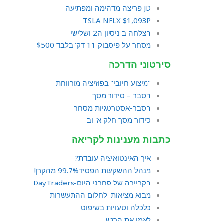
JD פריצה מדהימה ומפתיעה
TSLA NFLX $1,093P
הצלחה ב ניסיון ה2 ושלישי
מסחר על פיסבוק 11 דק' בלבד $500
סירטוני הדרכה
"מיצוע חיובי" בפוזיציה מורווחת
הסבר – סידור מסך
הסבר-אסטרטגיות מסחר
סידור מסך חלק א' וב
כתבות מענינות לקריאה
איך האינטואיציה עובדת?
מנהל ההשקעות הפסיד99.7% מהקרן!
הקריירה של סחרני היום-DayTraders
מבוא מציאותי לחלום ההתעשרות
כלכלה וטעויות בשיפוט
לאמן את הרגש