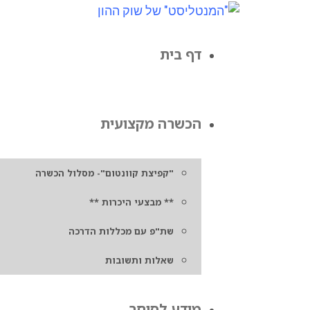
דף בית
הכשרה מקצועית
"קפיצת קוונטום"- מסלול הכשרה
** מבצעי היכרות **
שת"פ עם מכללות הדרכה
שאלות ותשובות
מידע לסוחר