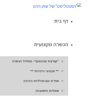
דף בית
הכשרה מקצועית
"קפיצת קוונטום"- מסלול הכשרה
** מבצעי היכרות **
שת"פ עם מכללות הדרכה
שאלות ותשובות