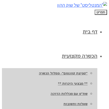
תפריט
דף בית
הכשרה מקצועית
"קפיצת קוונטום"- מסלול הכשרה
** מבצעי היכרות **
שת"פ עם מכללות הדרכה
שאלות ותשובות