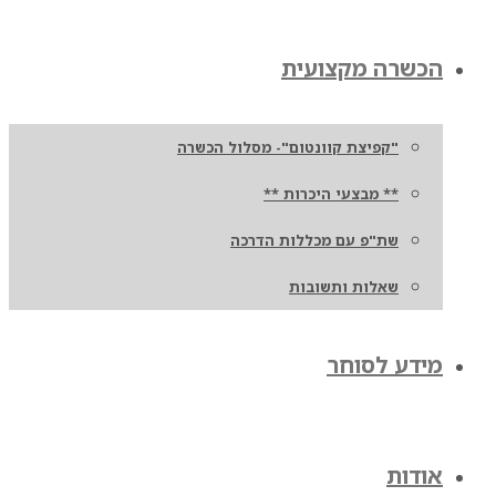
הכשרה מקצועית
"קפיצת קוונטום"- מסלול הכשרה
** מבצעי היכרות **
שת"פ עם מכללות הדרכה
שאלות ותשובות
מידע לסוחר
אודות