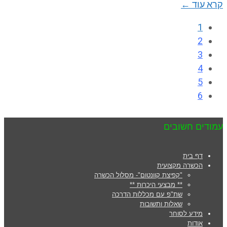
קרא עוד ←
1
2
3
4
5
6
עמודים חשובים
דף בית
הכשרה מקצועית
"קפיצת קוונטום"- מסלול הכשרה
** מבצעי היכרות **
שת"פ עם מכללות הדרכה
שאלות ותשובות
מידע לסוחר
אודות