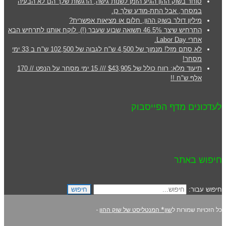
סוחר בשוק ההון הגיע הזמן לשנות גישה, הרגשות שלך הם לא הבעיה
במסחר, אבל התת-מודע שלך כן.
מיליון דולר בשוק ההון, חלום או מציאות אפשרית?
התרחיש שיצר 46.5% תשואה שבוע שעבר (!), לוקח אותנו לתרחיש הבא
אחרי Labor Day.
לא סתם מזל! מנמוך של 4,500 ש"ח לגבוה של 102,500 ש"ח ב 33 ימי
מסחר!
תיעוד מלא: רווח כולל של $43,905 /// 15 ימי מסחר על הנפט // 170
אלף ש"ח !!
לעדכונים מדף הפייסבוק
חיפוש באתר
חיפוש עבור:
חיפוש
כל הזכויות שמורות ל
שון* המנטליסט של שוק ההון
-