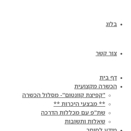
בלוג
צור קשר
דף בית
הכשרה מקצועית
"קפיצת קוונטום"- מסלול הכשרה
** מבצעי היכרות **
שת"פ עם מכללות הדרכה
שאלות ותשובות
מידע לסוחר